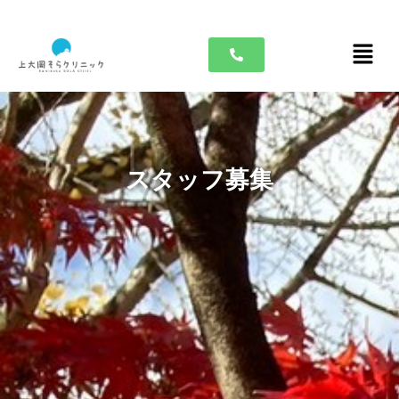
内
容
メ
を
ニ
ス
ュ
キ
ー
ッ
プ
スタッフ募集