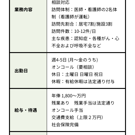
相談対応
業務内容
訪問体制：医師・看護師の2名体
制（看護師が運転）
訪問先割合：居宅7割/施設3割
訪問件数：10-12件/日
主な疾患：認知症・各種がん・心
不全および呼吸不全など
週4-5日 (月～金のうち)
オンコール（要相談）
出勤日
休日：土曜日 日曜日 祝日
休暇：有給休暇は法定通り付与
年俸 1,800～万円
残業あり 残業手当は法定通り
給与・待遇
オンコール手当
交通費支給（上限２万円）
社会保険完備